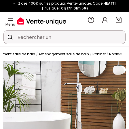
-11% dès 400€ sur les produits Vente-unique. Code
HEAT11
Plus que :
01j
17h
01m
56s
Menu
ement salle de bain
Aménagement salle de bain
Robinet
Robinet ba