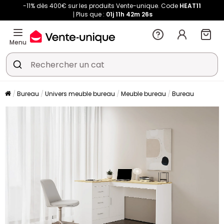
-11% dès 400€ sur les produits Vente-unique. Code
HEAT11
Plus que :
01j
11h
42m
25s
Menu
Bureau
Univers meuble bureau
Meuble bureau
Bureau