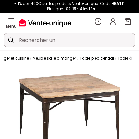
-11% dès 400€ sur les produits Vente-unique. Code
HEAT11
Plus que :
02j
15h
41m
18s
Menu
nger et cuisine
Meuble salle à manger
Table pied central
Table à m