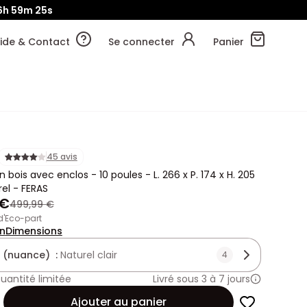
6h
59m
23s
ide & Contact
Se connecter
Panier
45 avis
en bois avec enclos - 10 poules - L. 266 x P. 174 x H. 205
el - FERAS
 €
499,99 €
 d'Eco-part
on
Dimensions
 (nuance) :
Naturel clair
4
uantité limitée
Livré sous 3 à 7 jours
Ajouter au panier