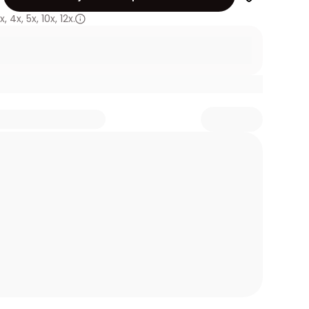
x
,
4x
,
5x
,
10x
,
12x.