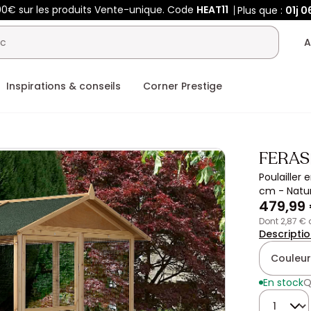
00€ sur les produits Vente-unique. Code
HEAT11
Plus que :
01j
0
A
Inspirations & conseils
Corner Prestige
FERAS
Poulailler 
cm - Natur
479,99
dont 2,87 €
Descripti
Couleur
En stock
Q
Quantité