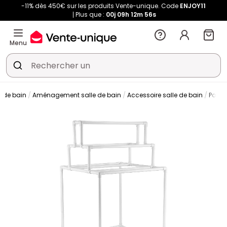
-11% dès 450€ sur les produits Vente-unique. Code
ENJOY11
Plus que :
00j
09h
12m
55s
Menu
 de bain
Aménagement salle de bain
Accessoire salle de bain
Porte 