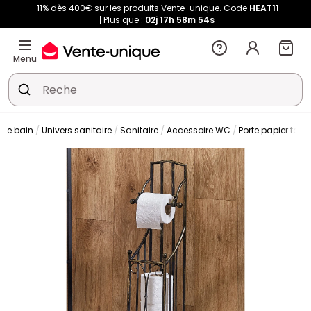
-11% dès 400€ sur les produits Vente-unique. Code
HEAT11
Plus que :
02j
17h
58m
54s
Menu
 de bain
Univers sanitaire
Sanitaire
Accessoire WC
Porte papier toilet