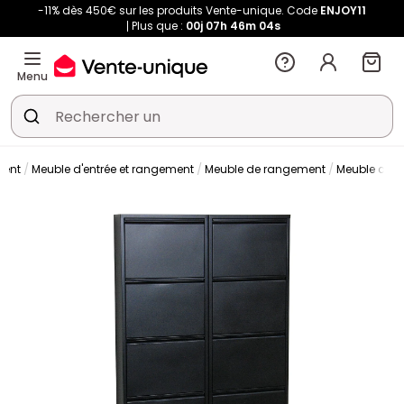
-11% dès 450€ sur les produits Vente-unique. Code
ENJOY11
Plus que :
00j
07h
46m
03s
Menu
ment
Meuble d'entrée et rangement
Meuble de rangement
Meuble cha