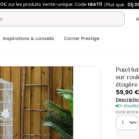
00€ sur les produits Vente-unique. Code
HEAT11
Plus que :
01j
0
A
Inspirations & conseils
Corner Prestige
PawHut 
sur roul
étagère 
59,90 
Descripti
En stock
L
Livré entre
Quantité