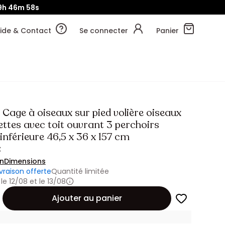
9h
46m
56s
ide & Contact
Se connecter
Panier
Cage à oiseaux sur pied volière oiseaux
ettes avec toit ouvrant 3 perchoirs
inférieure 46,5 x 36 x 157 cm
€
on
Dimensions
ivraison offerte
Quantité limitée
 le 12/08 et le 13/08
Ajouter au panier