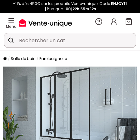
-11% dès 450€ sur les produits Vente-unique. Code
ENJOY11
Plus que :
00j
22h
55m
10s
Menu
Salle de bain
Pare baignoire