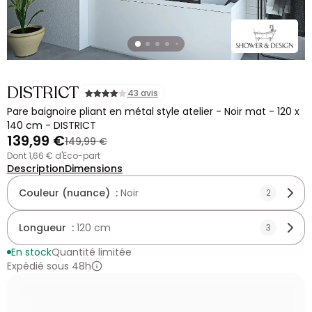
DISTRICT
43 avis
Pare baignoire pliant en métal style atelier - Noir mat - 120 x
140 cm - DISTRICT
139,99 €
149,99 €
dont 1,66 € d'Eco-part
Description
Dimensions
Couleur (nuance) :
Noir
2
Longueur :
120 cm
3
En stock
Quantité limitée
Expédié sous 48h