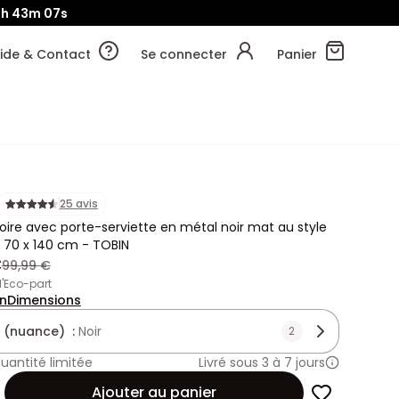
7h
43m
07s
ide & Contact
Se connecter
Panier
25 avis
oire avec porte-serviette en métal noir mat au style
 - 70 x 140 cm - TOBIN
€
99,99 €
 d'Eco-part
on
Dimensions
 (nuance) :
Noir
2
uantité limitée
Livré sous 3 à 7 jours
Ajouter au panier