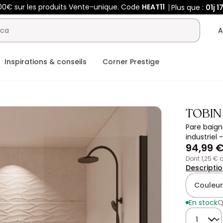
00€ sur les produits Vente-unique. Code
HEAT11
Plus que :
01j
1
A
Inspirations & conseils
Corner Prestige
TOBIN
Pare baign
industriel
94,99 
dont 1,25 €
Descripti
Couleur
En stock
Q
Quantité