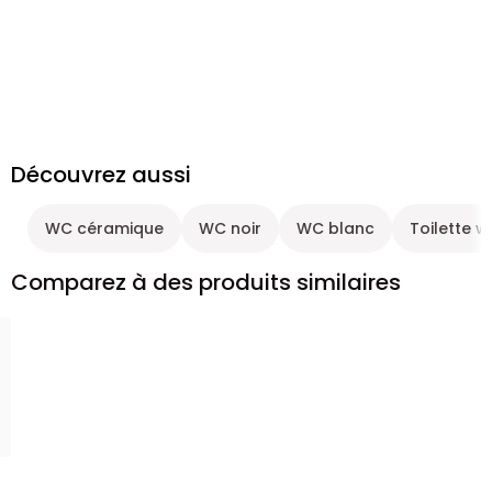
Découvrez aussi
WC céramique
WC noir
WC blanc
Toilette w
Comparez à des produits similaires