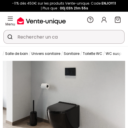
-11% dès 450€ sur les produits Vente-unique. Code
ENJOY11
Plus que :
00j
03h
21m
54s
Menu
Salle de bain
Univers sanitaire
Sanitaire
Toilette WC
WC suspen