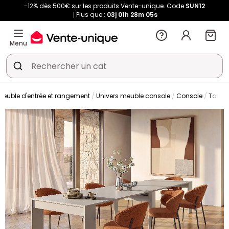
-12% dès 500€ sur les produits Vente-unique. Code
SUN12
Plus que :
03j
01h
28m
05s
Menu
Meuble d'entrée et rangement
Univers meuble console
Console
Table 