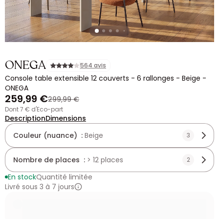
ONEGA
564 avis
Console table extensible 12 couverts - 6 rallonges - Beige -
ONEGA
259,99 €
299,99 €
dont 7 € d'Eco-part
Description
Dimensions
Couleur (nuance) :
Beige
3
Nombre de places :
> 12 places
2
En stock
Quantité limitée
Livré sous 3 à 7 jours