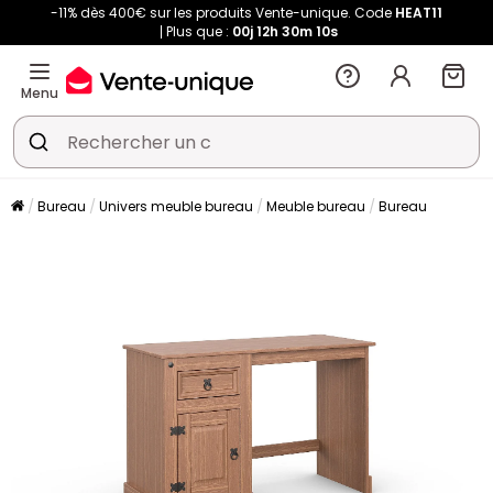
-11% dès 400€ sur les produits Vente-unique. Code
HEAT11
Plus que :
00j
12h
30m
09s
Menu
Bureau
Univers meuble bureau
Meuble bureau
Bureau