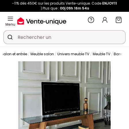
-11% dès 450€ sur les produits Vente-unique. Code
ENJOY11
Plus que :
00j
09h
16m
53s
Menu
Salon et entrée
Meuble salon
Univers meuble TV
Meuble TV
Banc TV