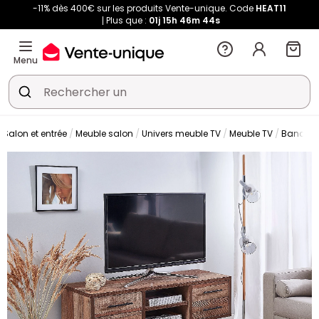
-11% dès 400€ sur les produits Vente-unique. Code
HEAT11
Plus que :
01j
15h
46m
44s
Menu
Salon et entrée
Meuble salon
Univers meuble TV
Meuble TV
Banc TV