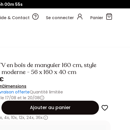
5h
00m
53s
ide & Contact
Se connecter
Panier
TV en bois de manguier 160 cm, style
e moderne - 56 x 160 x 40 cm
 €
on
Dimensions
ivraison offerte
Quantité limitée
 le 17/08 et le 20/08
Ajouter au panier
x
,
4x
,
10x
,
12x
,
24x
,
36x.