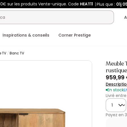
00€ sur les produits Vente-unique. Code
HEAT11
Plus que :
01j
0
A
Inspirations & conseils
Corner Prestige
e TV
Banc TV
Meuble 
rustiqu
959,99
Descripti
En stock
L
Livré entre
Quantité
Payez en
3