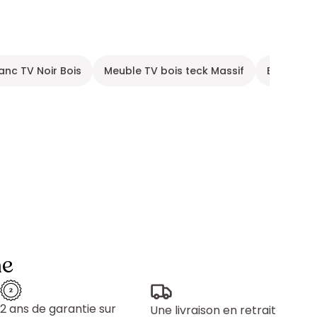
anc TV Noir Bois
Meuble TV bois teck Massif
Banc TV 
ne
2 ans de garantie sur
Une livraison en retrait