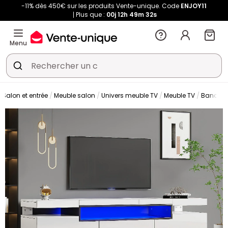
-11% dès 450€ sur les produits Vente-unique. Code
ENJOY11
Plus que :
00j
12h
49m
32s
Menu
Salon et entrée
Meuble salon
Univers meuble TV
Meuble TV
Banc TV