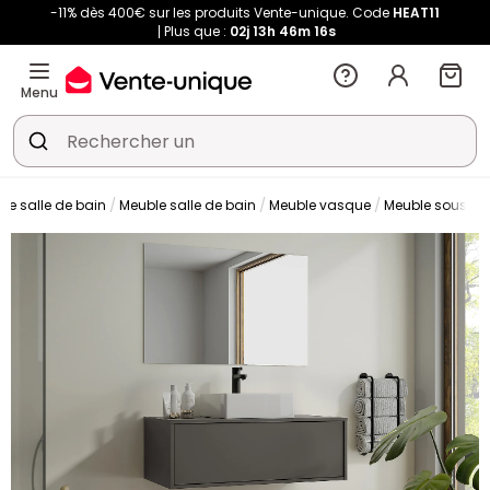
-11% dès 400€ sur les produits Vente-unique. Code
HEAT11
Plus que :
02j
13h
46m
16s
Menu
de salle de bain
Meuble salle de bain
Meuble vasque
Meuble sous v