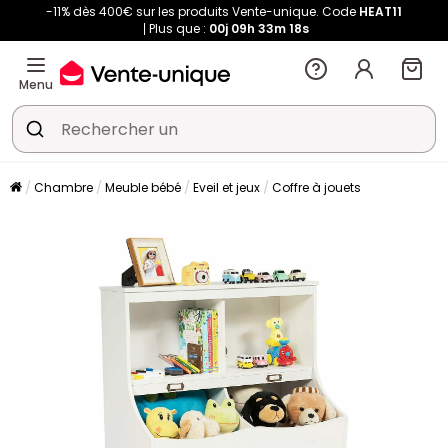
-11% dès 400€ sur les produits Vente-unique. Code
HEAT11
Plus que :
00j
09h
33m
16s
Menu
Chambre
Meuble bébé
Eveil et jeux
Coffre à jouets