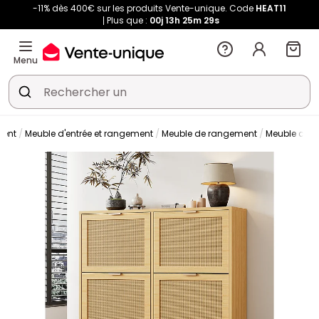
-11% dès 400€ sur les produits Vente-unique. Code
HEAT11
Plus que :
00j
13h
25m
29s
Menu
ment
Meuble d'entrée et rangement
Meuble de rangement
Meuble cha