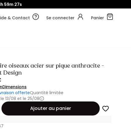
1h
59m
24s
ide & Contact
Se connecter
Panier
e oiseaux acier sur pique anthracite -
t Design
€
on
Dimensions
ivraison offerte
Quantité limitée
 le 13/08 et le 25/08
Ajouter au panier
67