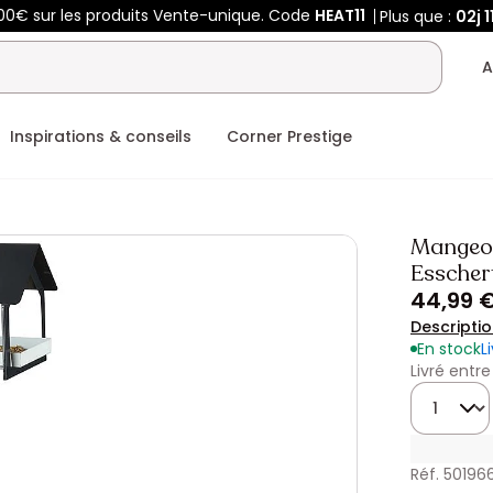
00€ sur les produits Vente-unique. Code
HEAT11
Plus que :
02j
1
A
Inspirations & conseils
Corner Prestige
Mangeoir
Esscher
44,99 
Descripti
En stock
L
Livré entre
Quantité
Réf. 50196