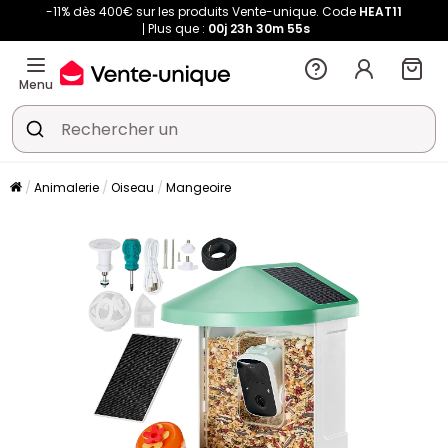
-11% dès 400€ sur les produits Vente-unique. Code
HEAT11
Plus que :
00j
23h
30m
55s
Menu
Animalerie
Oiseau
Mangeoire