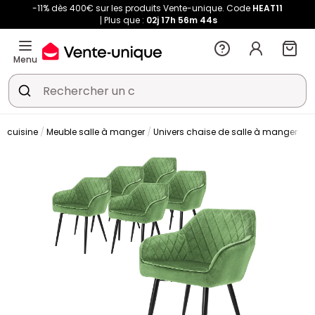
-11% dès 400€ sur les produits Vente-unique. Code
HEAT11
Plus que :
02j
17h
56m
43s
Menu
t cuisine
Meuble salle à manger
Univers chaise de salle à manger
C