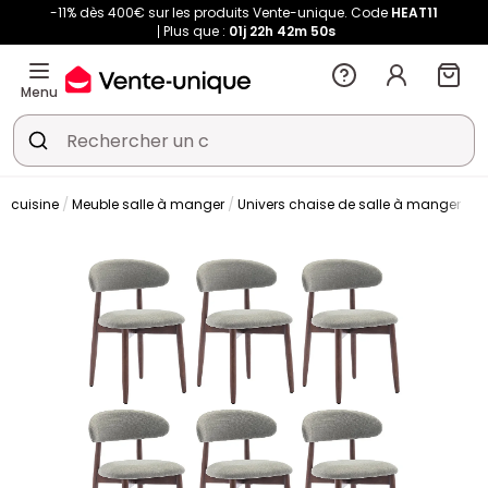
-11% dès 400€ sur les produits Vente-unique. Code
HEAT11
Plus que :
01j
22h
42m
50s
Menu
t cuisine
Meuble salle à manger
Univers chaise de salle à manger
C