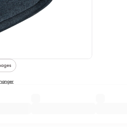
images
 manger