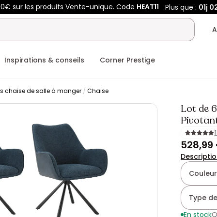
00€ sur les produits Vente-unique. Code
HEAT11
Plus que :
01j
0
A
Inspirations & conseils
Corner Prestige
rs chaise de salle à manger
Chaise
Lot de 6
Pivotant
528,99
Descripti
Couleur
Type de
En stock
Q