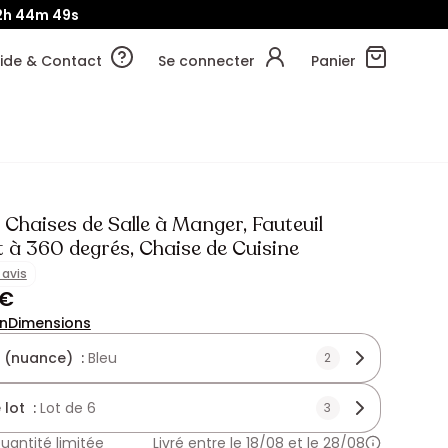
2h
44m
47s
ide & Contact
Se connecter
Panier
 Chaises de Salle à Manger, Fauteuil
 à 360 degrés, Chaise de Cuisine
1 avis
 €
on
Dimensions
 (nuance) :
Bleu
2
 lot :
Lot de 6
3
uantité limitée
Livré entre le 18/08 et le 28/08