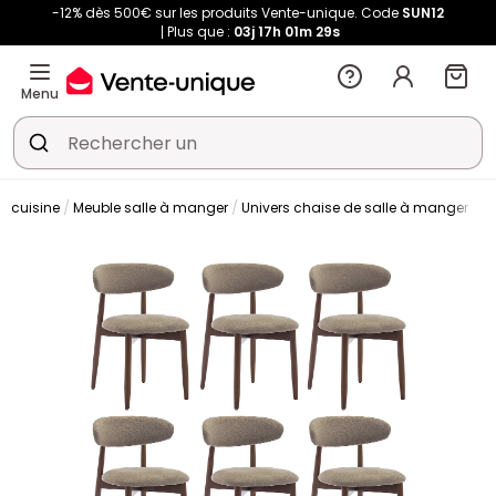
-12% dès 500€ sur les produits Vente-unique. Code
SUN12
Plus que :
03j
17h
01m
29s
Menu
t cuisine
Meuble salle à manger
Univers chaise de salle à manger
C