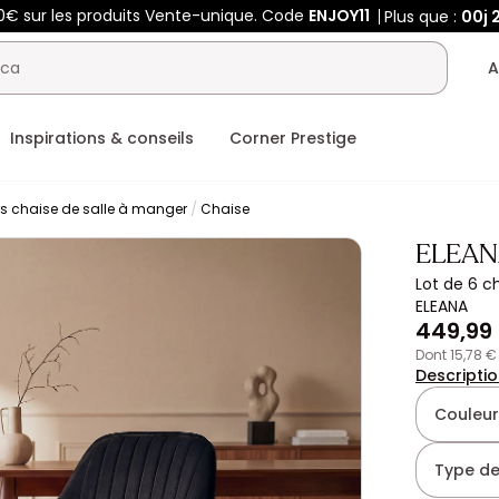
50€ sur les produits Vente-unique. Code
ENJOY11
Plus que :
00j
A
Inspirations & conseils
Corner Prestige
rs chaise de salle à manger
Chaise
ELEAN
Lot de 6 c
ELEANA
449,99
dont 15,78 
Descripti
Couleur
Type de