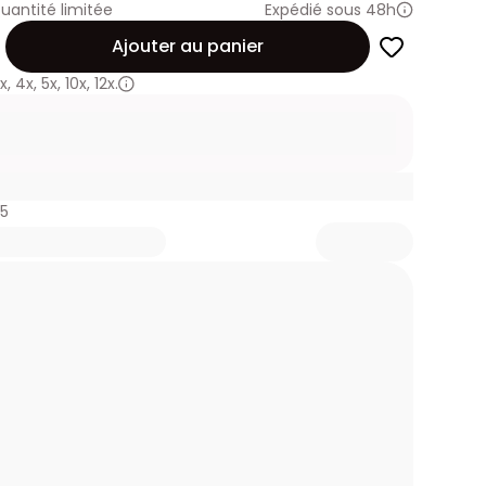
uantité limitée
Expédié sous 48h
Ajouter au panier
x
,
4x
,
5x
,
10x
,
12x.
75