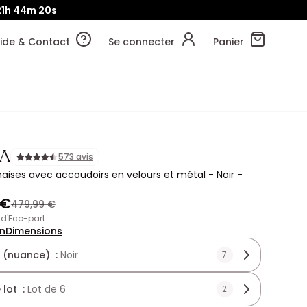
21h
44m
19s
ide & Contact
Se connecter
Panier
A
573 avis
haises avec accoudoirs en velours et métal - Noir -
 €
479,99 €
€ d'Eco-part
on
Dimensions
 (nuance) :
Noir
7
 lot :
Lot de 6
2