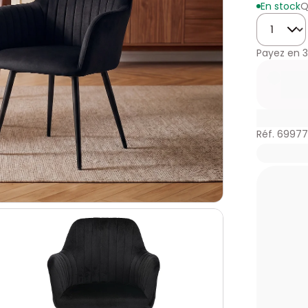
En stock
Q
Quantité
Payez en
3
Réf. 6997