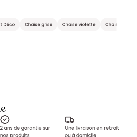
rt Déco
Chaise grise
Chaise violette
Chaise cuir m
ne
2 ans de garantie sur
Une livraison en retrait
nos produits
ou à domicile