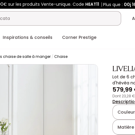
00€ sur les produits Vente-unique. Code
HEAT11
Plus que :
00j
1
A
Inspirations & conseils
Corner Prestige
rs chaise de salle à manger
Chaise
LIVELI
Lot de 6 c
d'hévéa na
579,99
dont 23,28 
Descripti
Couleur
Matière