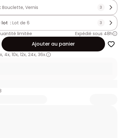
 :
Bouclette, Vernis
3
 lot :
Lot de 6
3
uantité limitée
Expédié sous 48h
Ajouter au panier
x
,
4x
,
10x
,
12x
,
24x
,
36x.
8