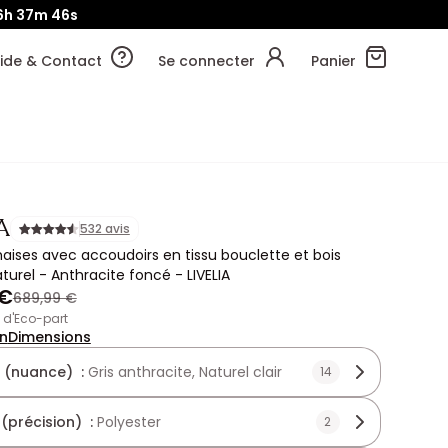
6h
37m
44s
ide & Contact
Se connecter
Panier
A
532 avis
haises avec accoudoirs en tissu bouclette et bois
turel - Anthracite foncé - LIVELIA
 €
689,99 €
€ d'Eco-part
on
Dimensions
 (nuance) :
Gris anthracite, Naturel clair
14
 (précision) :
Polyester
2