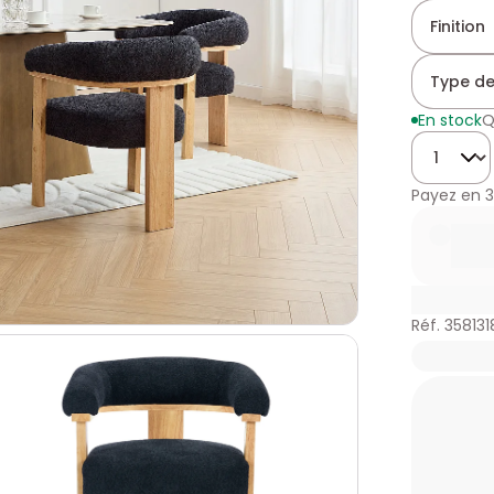
Finition
Type de
En stock
Q
Quantité
Payez en
3
Réf. 358131