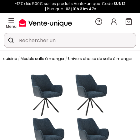
-12% dès 500€ sur les produits Vente-unique. Code
SUN12
Plus que :
03j
01h
31m
47s
Menu
t cuisine
Meuble salle à manger
Univers chaise de salle à manger
C