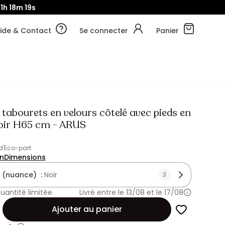
11h
18m
17s
ide & Contact
Se connecter
Panier
 tabourets en velours côtelé avec pieds en
oir H65 cm - ARUS
 d'Eco-part
on
Dimensions
 (nuance) :
Noir
3
uantité limitée
Livré entre le 13/08 et le 17/08
Ajouter au panier