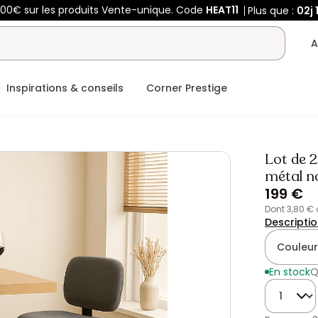
400€ sur les produits Vente-unique. Code
HEAT11
Plus que :
02j
A
Inspirations & conseils
Corner Prestige
Lot de 2
métal n
199 €
dont 3,80 €
Descripti
Couleur
En stock
Q
Quantité