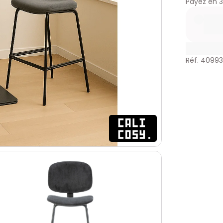
Payez en
3
Réf. 4099