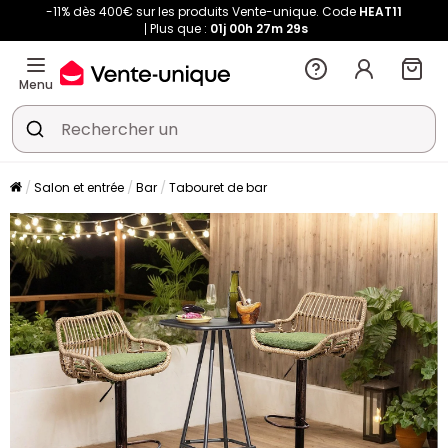
-11% dès 400€ sur les produits Vente-unique. Code
HEAT11
Plus que :
01j
00h
27m
29s
Menu
Salon et entrée
Bar
Tabouret de bar