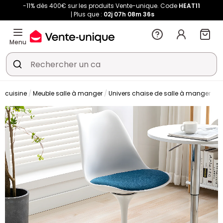
-11% dès 400€ sur les produits Vente-unique. Code
HEAT11
Plus que :
02j
07h
08m
36s
Menu
t cuisine
Meuble salle à manger
Univers chaise de salle à manger
C