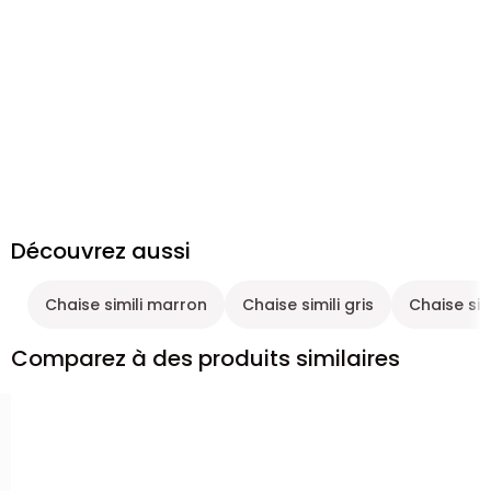
Découvrez aussi
Chaise simili marron
Chaise simili gris
Chaise sim
Comparez à des produits similaires