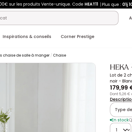
00€ sur les produits Vente-unique. Code
HEAT11
Plus que :
01j
1
A
Inspirations & conseils
Corner Prestige
rs chaise de salle à manger
Chaise
HEKA
Lot de 2 c
noir - Blan
179,99 
dont 5,26 €
Descripti
Type de
En stock
Q
Quantité