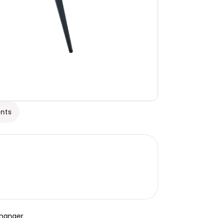
ents
 manger