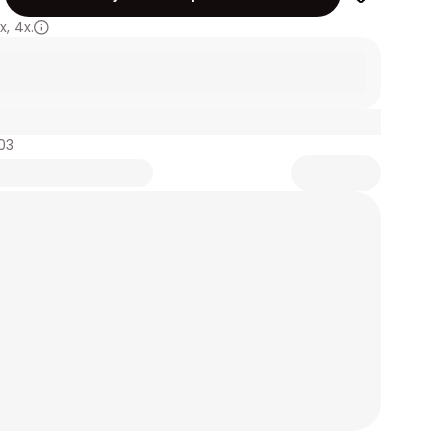
x
,
4x.
03