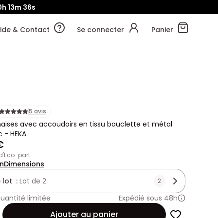
0h
13m
34s
ide & Contact
Se connecter
Panier
5 avis
haises avec accoudoirs en tissu bouclette et métal
c - HEKA
€
 d'Eco-part
on
Dimensions
 lot :
Lot de 2
2
uantité limitée
Expédié sous 48h
Ajouter au panier