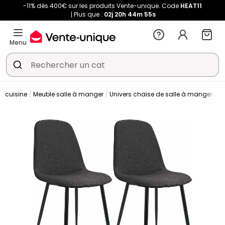
-11% dès 400€ sur les produits Vente-unique. Code
HEAT11
Plus que :
02j
20h
44m
55s
Menu
t cuisine
Meuble salle à manger
Univers chaise de salle à manger
C