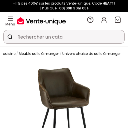
-11% dès 400€ sur les produits Vente-unique. Code
HEAT11
Plus que :
00j
09h
30m
08s
Menu
t cuisine
Meuble salle à manger
Univers chaise de salle à manger
C