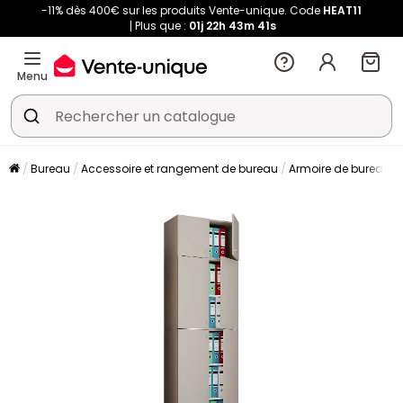
-11% dès 400€ sur les produits Vente-unique. Code
HEAT11
Plus que :
01j
22h
43m
40s
Menu
Bureau
Accessoire et rangement de bureau
Armoire de bureau