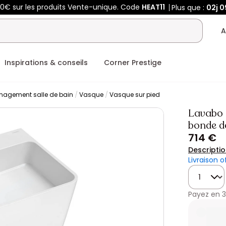
00€ sur les produits Vente-unique. Code
HEAT11
Plus que :
02j
0
A
Inspirations & conseils
Corner Prestige
agement salle de bain
Vasque
Vasque sur pied
Lavabo 
bonde de
714 €
Descripti
Livraison o
Quantité
Payez en
3