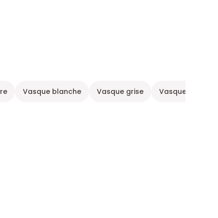
re
Vasque blanche
Vasque grise
Vasque en pierr