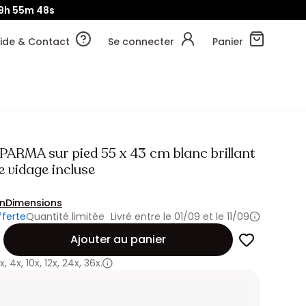
9h
55m
46s
ide & Contact
Se connecter
Panier
PARMA sur pied 55 x 43 cm blanc brillant
 vidage incluse
on
Dimensions
fferte
Quantité limitée
Livré entre le 01/09 et le 11/09
Ajouter au panier
x
,
4x
,
10x
,
12x
,
24x
,
36x.