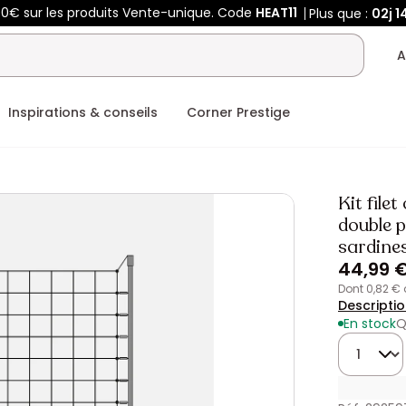
00€ sur les produits Vente-unique. Code
HEAT11
Plus que :
02j
1
A
Inspirations & conseils
Corner Prestige
Kit file
double p
sardines
44,99 
dont 0,82 €
Descripti
En stock
Q
Quantité