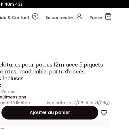
4h
40m
41s
ide & Contact
Se connecter
Panier
t clôtures pour poules 12m avec 5 piquets
ointes. modulable. porte d'accès.
 incluses
€
 d'Eco-part
on
Dimensions
uantité limitée
Livré entre le 17/08 et le 21/08
Ajouter au panier