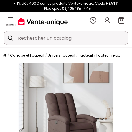
-11% dès 400€ sur les produits Vente-unique. Code
HEAT11
Plus que :
02j
10h
18m
43s
Menu
Canapé et Fauteuil
Univers fauteuil
Fauteuil
Fauteuil relax