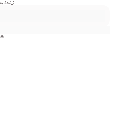
x
,
4x.
896