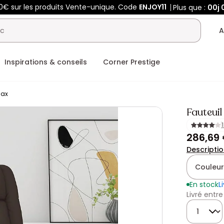
0€ sur les produits Vente-unique. Code
ENJOY11
Plus que :
00j
A
Inspirations & conseils
Corner Prestige
lax
Fauteuil
286,69
Descripti
Couleur
En stock
L
Livré entre
Quantité