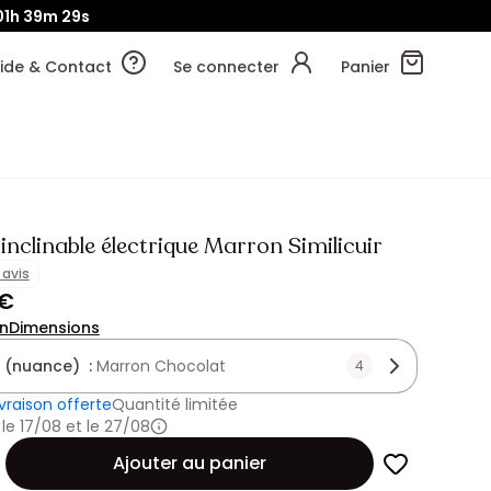
01h
39m
28s
ide & Contact
Se connecter
Panier
 inclinable électrique Marron Similicuir
1 avis
 €
on
Dimensions
 (nuance) :
Marron Chocolat
4
ivraison offerte
Quantité limitée
 le 17/08 et le 27/08
Ajouter au panier