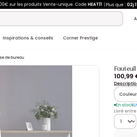
00€ sur les produits Vente-unique. Code
HEAT11
Plus que :
02j
1
A
Inspirations & conseils
Corner Prestige
se de bureau
Fauteuil
100,99 
Descripti
Couleur
En stock
L
Livré entre
Quantité