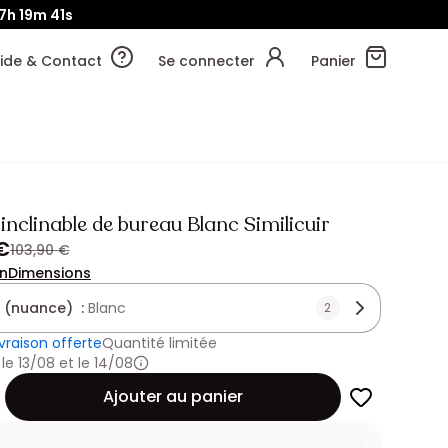
7h
19m
40s
ide & Contact
Se connecter
Panier
 inclinable de bureau Blanc Similicuir
€
103,90 €
on
Dimensions
 (nuance) :
Blanc
2
ivraison offerte
Quantité limitée
 le 13/08 et le 14/08
Ajouter au panier