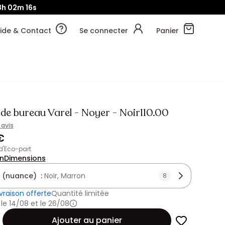
8h
02m
15s
ide & Contact
Se connecter
Panier
 de bureau Varel - Noyer - Noir110.00
1 avis
€
 d'Eco-part
on
Dimensions
 (nuance) :
Noir, Marron
8
ivraison offerte
Quantité limitée
 le 14/08 et le 26/08
Ajouter au panier