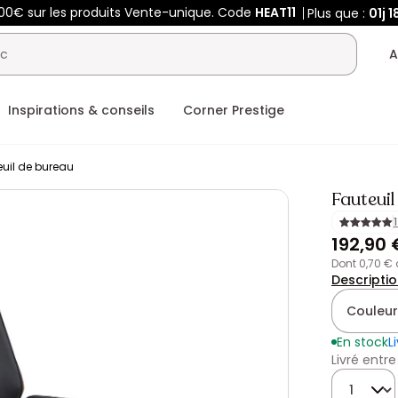
400€ sur les produits Vente-unique. Code
HEAT11
Plus que :
01j
1
A
Inspirations & conseils
Corner Prestige
euil de bureau
Fauteuil
192,90 
dont 0,70 €
Descripti
Couleur
En stock
L
Livré entre
Quantité