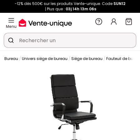
-12% dès 500€ sur les produits Vente-unique. Code
SUN12
Plus que :
03j
14h
13m
05s
Menu
Bureau
Univers siège de bureau
Siège de bureau
Fauteuil de burea