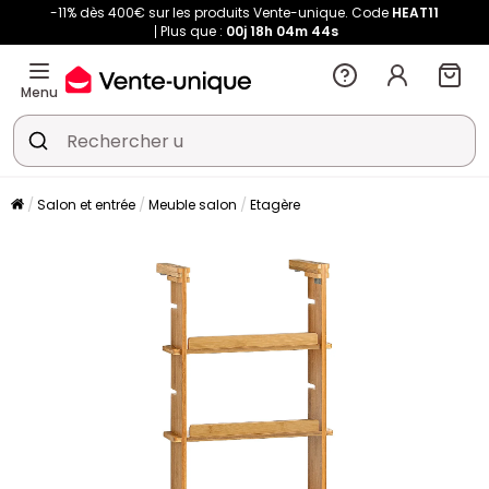
-11% dès 400€ sur les produits Vente-unique. Code
HEAT11
Plus que :
00j
18h
04m
44s
Menu
Salon et entrée
Meuble salon
Etagère