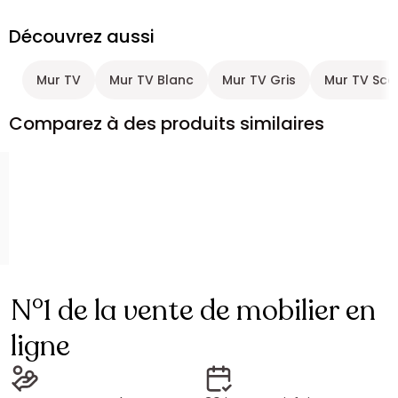
Découvrez aussi
Mur TV
Mur TV Blanc
Mur TV Gris
Mur TV Sca
Comparez à des produits similaires
N°1 de la vente de mobilier en
ligne