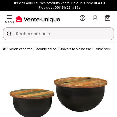
-11% dès 400€ sur les produits Vente-unique. Code
HEAT11
Plus que :
00j
15h
25m
37s
Menu
Salon et entrée
Meuble salon
Univers table basse
Table basse