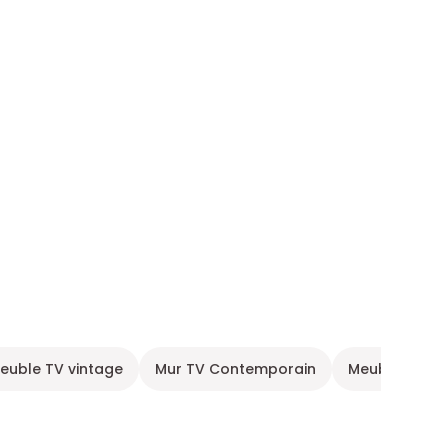
euble TV vintage
Mur TV Contemporain
Meuble TV sc