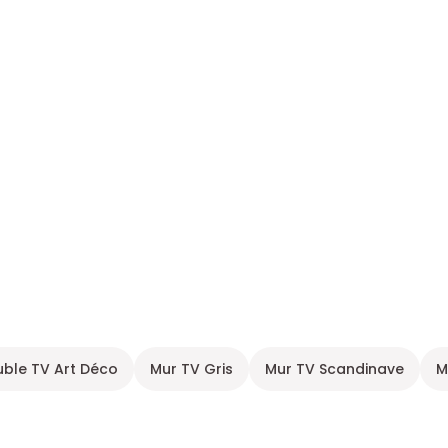
ble TV Art Déco
Mur TV Gris
Mur TV Scandinave
M