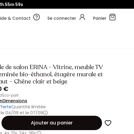
2h
55m
59s
ide & Contact
Se connecter
Panier
e de salon ERINA – Vitrine, meuble TV
eminée bio-éthanol, étagère murale et
aut – Chêne clair et beige
0 €
 d'Eco-part
on
Dimensions
fferte
Quantité limitée
e le 04/09 et le 07/09
Ajouter au panier
x
,
4x
,
12x
,
24x
,
36x.