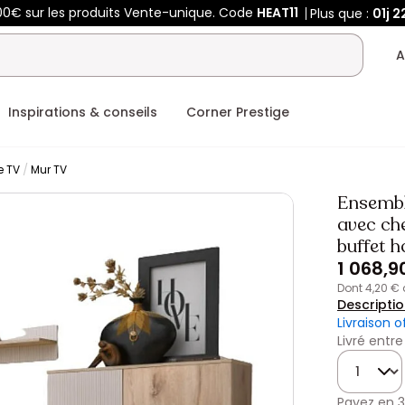
00€ sur les produits Vente-unique. Code
HEAT11
Plus que :
01j
2
A
Inspirations & conseils
Corner Prestige
e TV
Mur TV
Ensembl
avec ch
buffet h
1 068,9
dont 4,20 €
Descripti
Livraison o
Livré entr
Quantité
Payez en
3