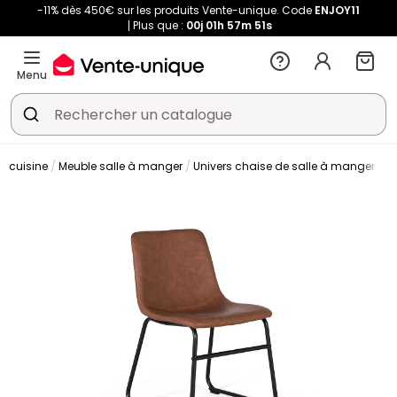
-11% dès 450€ sur les produits Vente-unique. Code
ENJOY11
Plus que :
00j
01h
57m
50s
Menu
t cuisine
Meuble salle à manger
Univers chaise de salle à manger
C