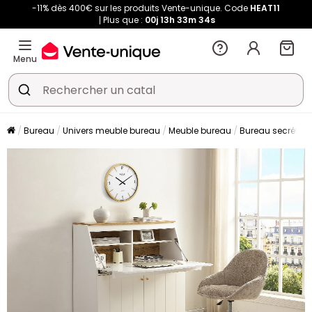
-11% dès 400€ sur les produits Vente-unique. Code
HEAT11
Plus que :
00j
13h
33m
34s
Menu
Bureau
Univers meuble bureau
Meuble bureau
Bureau secrétair