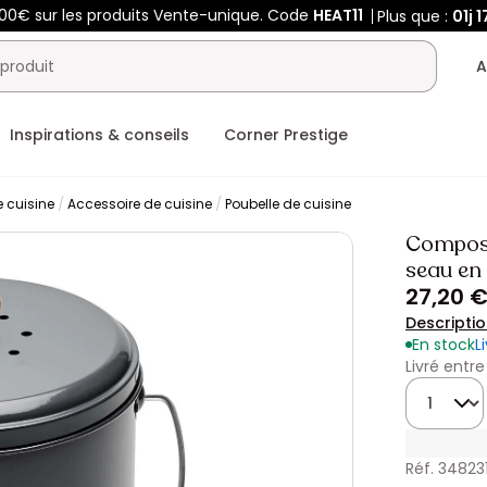
400€ sur les produits Vente-unique. Code
HEAT11
Plus que :
01j
1
A
Inspirations & conseils
Corner Prestige
e cuisine
Accessoire de cuisine
Poubelle de cuisine
Composte
seau en 
27,20 
Descripti
En stock
L
Livré entre
Quantité
Réf. 348231