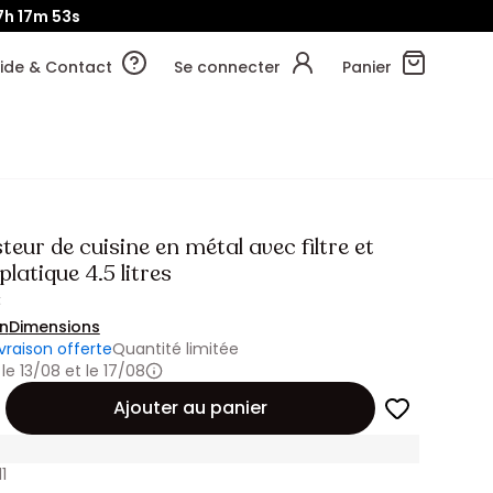
7h
17m
51s
ide & Contact
Se connecter
Panier
ur de cuisine en métal avec filtre et
platique 4.5 litres
€
on
Dimensions
ivraison offerte
Quantité limitée
 le 13/08 et le 17/08
Ajouter au panier
1